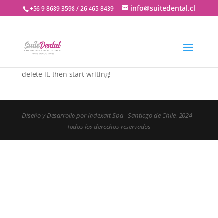
info@suitedental.cl
+56 9 8689 3598 / 26 465 8439
Hello world!
por
SuiteDenTalChile
|
Ago 22, 2024
|
Blog
Welcome to WordPress. This is your first post. Edit or
delete it, then start writing!
Diseño y Desarrollo por Indexart Spa - Santiago de Chile, 2024 -
Todos los derechos reservados